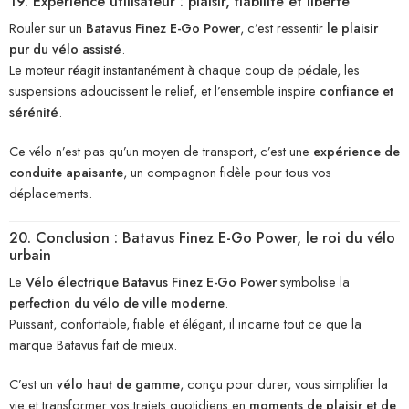
19. Expérience utilisateur : plaisir, fiabilité et liberté
Rouler sur un
Batavus Finez E-Go Power
, c’est ressentir
le plaisir
pur du vélo assisté
.
Le moteur réagit instantanément à chaque coup de pédale, les
suspensions adoucissent le relief, et l’ensemble inspire
confiance et
sérénité
.
Ce vélo n’est pas qu’un moyen de transport, c’est une
expérience de
conduite apaisante
, un compagnon fidèle pour tous vos
déplacements.
20. Conclusion : Batavus Finez E-Go Power, le roi du vélo
urbain
Le
Vélo électrique Batavus Finez E-Go Power
symbolise la
perfection du vélo de ville moderne
.
Puissant, confortable, fiable et élégant, il incarne tout ce que la
marque Batavus fait de mieux.
C’est un
vélo haut de gamme
, conçu pour durer, vous simplifier la
vie et transformer vos trajets quotidiens en
moments de plaisir et de