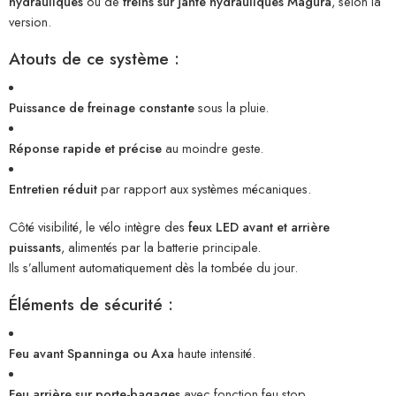
hydrauliques
ou de
freins sur jante hydrauliques Magura
, selon la
version.
Atouts de ce système :
Puissance de freinage constante
sous la pluie.
Réponse rapide et précise
au moindre geste.
Entretien réduit
par rapport aux systèmes mécaniques.
Côté visibilité, le vélo intègre des
feux LED avant et arrière
puissants
, alimentés par la batterie principale.
Ils s’allument automatiquement dès la tombée du jour.
Éléments de sécurité :
Feu avant Spanninga ou Axa
haute intensité.
Feu arrière sur porte-bagages
avec fonction feu stop.