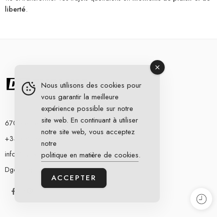
liberté
.
Nous utilisons des cookies pour
vous garantir la meilleure
expérience possible sur notre
site web. En continuant à utiliser
670 Rte des Arravons, 69510 Thurins France.
notre site web, vous acceptez
+33 7 80 90 57 74
notre
info@dgcycling.com
politique en matière de cookies
.
Dgcycling.com
ACCEPTER