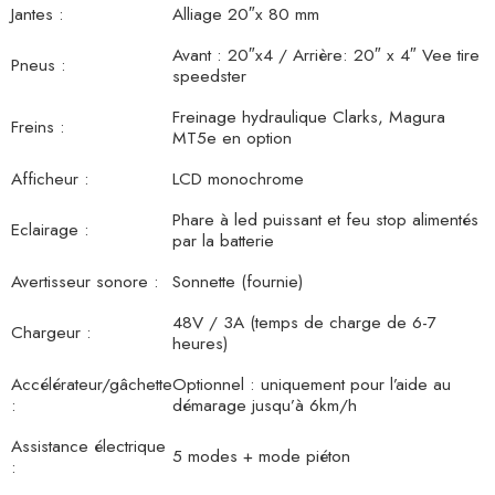
Jantes :
Alliage 20″x 80 mm
Avant : 20″x4 / Arrière: 20″ x 4″ Vee tire
Pneus :
speedster
Freinage hydraulique Clarks, Magura
Freins :
MT5e en option
Afficheur :
LCD monochrome
Phare à led puissant et feu stop alimentés
Eclairage :
par la batterie
Avertisseur sonore :
Sonnette (fournie)
48V / 3A (temps de charge de 6-7
Chargeur :
heures)
Accélérateur/gâchette
Optionnel : uniquement pour l’aide au
:
démarage jusqu’à 6km/h
Assistance électrique
5 modes + mode piéton
: