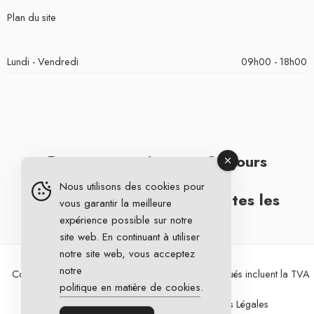
Plan du site
Lundi - Vendredi
09h00 - 18h00
Retours gratuits sous 30 jours
Nous utilisons des cookies pour
Livraison gratuite pour toutes les
vous garantir la meilleure
expérience possible sur notre
commandes
site web. En continuant à utiliser
notre site web, vous acceptez
notre
Copyright 2026 © DG Cycling. Tous les prix indiqués incluent la TVA
politique en matière de cookies
.
Conditions Générales de Vente
Mentions Légales