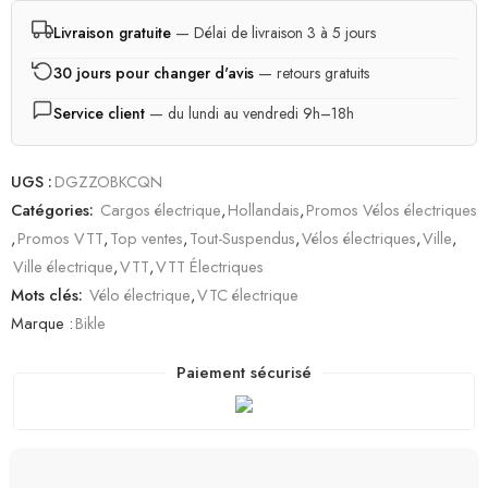
sur
notations
client
Livraison gratuite
— Délai de livraison 3 à 5 jours
30 jours pour changer d'avis
— retours gratuits
Service client
— du lundi au vendredi 9h–18h
UGS :
DGZZOBKCQN
Catégories:
Cargos électrique
,
Hollandais
,
Promos Vélos électriques
,
Promos VTT
,
Top ventes
,
Tout-Suspendus
,
Vélos électriques
,
Ville
,
Ville électrique
,
VTT
,
VTT Électriques
Mots clés:
Vélo électrique
,
VTC électrique
Marque :
Bikle
Paiement sécurisé