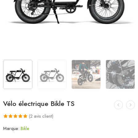
Vélo électrique Bikle TS
(
2
avis client)
Noté
2
5.00
Marque:
Bikle
sur 5 basé