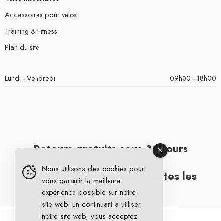
Accessoires pour vélos
Training & Fitness
Plan du site
Lundi - Vendredi
09h00 - 18h00
Retours gratuits sous 30 jours
Nous utilisons des cookies pour
Livraison gratuite pour toutes les
vous garantir la meilleure
commandes
expérience possible sur notre
site web. En continuant à utiliser
notre site web, vous acceptez