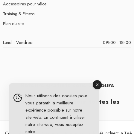
Accessoires pour vélos
Training & Fitness
Plan du site
Lundi - Vendredi
09h00 - 18h00
Retours gratuits sous 30 jours
Nous utilisons des cookies pour
Livraison gratuite pour toutes les
vous garantir la meilleure
expérience possible sur notre
commandes
site web. En continuant à utiliser
notre site web, vous acceptez
notre
Copyright 2026 © DG Cycling. Tous les prix indiqués incluent la TVA