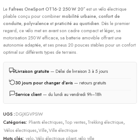
Le
Fafrees OneSport OT16‑2 250 W 20″
est un vélo électrique
pliable conçu pour combiner
mobilité urbaine
,
confort de
conduite
,
polyvalence
et
praticité au quotidien
. Dès le premier
regard, ce vélo met en avant son cadre compact et léger, sa
motorisation 250 W efficace, sa batterie amovible offrant une
autonomie adaptée, et ses pneus 20 pouces stables pour un confort
optimal sur différents types de terrains.
Livraison gratuite
— Délai de livraison 3 à 5 jours
30 jours pour changer d'avis
— retours gratuits
Service client
— du lundi au vendredi 9h–18h
UGS :
DGJXGVPSIW
Catégories:
Pliants électriques
,
Top ventes
,
Trekking électrique
,
Vélos électriques
,
Ville
,
Ville électrique
Mots clés:
velo
,
Vélo électrique pliant
,
vélo ville