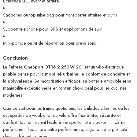
Éclairage LED avant et arrière.
Sacoches ou top tube bag pour transporter affaires et outils.
Support téléphone pour GPS et applications de suivi.
Mini-pompe ou kit de réparation pour crevaisons.
Conclusion
Le
Fafrees OneSport OT16‑2 250 W 20″
est un vélo électrique
pliable pensé pour la
mobilité urbaine
, le
confort de conduite
et
la
polyvalence
. Sa motorisation efficace, sa batterie amovible et sa
maniabilité exceptionnelle en font un choix idéal pour les cyclistes
modernes.
Que ce soit pour les trajets quotidiens, les balades urbaines ou les
escapades de week-end, ce vélo offre
flexibilité, sécurité et
confort
, tout en restant facile à transporter et à stocker. Il incarne
parfaitement l’équilibre entre performance, ergonomie et praticité
dans un format compact.