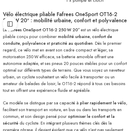
1 x pompe et cloch
Vélo électrique pliable Fafrees OneSport OT16‑2
250 W 20″ : mobilité urbaine, confort et polyvalence
Le
Fafrees OneSport OT16‑2 250 W 20″
est un vélo électrique
pliable conçu pour combiner
mobilité urbaine
,
confort de
conduite
,
polyvalence
et
praticité au quotidien
. Dès le premier
regard, ce vélo met en avant son cadre compact et léger, sa
motorisation 250 W efficace, sa batterie amovible offrant une
autonomie adaptée, et ses pneus 20 pouces stables pour un confort
optimal sur différents types de terrains. Que vous soyez un navetteur
urbain, un cycliste souhaitant un vélo facile à transporter ou un
amateur de balades de loisir, le OT16‑2 répond à tous ces besoins
tout en offrant une expérience fluide et agréable.
Ce modèle se distingue par sa capacité à
plier rapidement le vélo
,
facilitant son transport en voiture, en bus ou dans les transports en
commun, et son design pensé pour
optimiser le confort et la
sécurité
du cycliste. En intégrant plusieurs thèmes clés dès la
première phrase, il devient évident que ce vélo n’est pas seulement