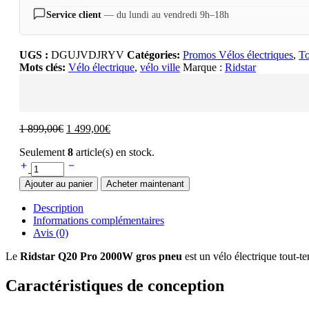
Service client
— du lundi au vendredi 9h–18h
UGS :
DGUJVDJRYV
Catégories:
Promos Vélos électriques
,
To
Mots clés:
Vélo électrique
,
vélo ville
Marque :
Ridstar
1 899,00
€
1 499,00
€
Seulement
8
article(s) en stock.
Ajouter au panier
Acheter maintenant
Description
Informations complémentaires
Avis (0)
Le
Ridstar Q20 Pro 2000W gros pneu
est un vélo électrique tout-t
Caractéristiques de conception