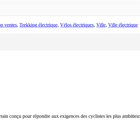
p ventes
,
Trekking électrique
,
Vélos électriques
,
Ville
,
Ville électrique
errain conçu pour répondre aux exigences des cyclistes les plus ambitieu