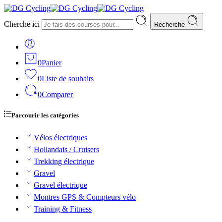
Cherche ici
Recherche
0
Panier
0
Liste de souhaits
0
Comparer
Parcourir les catégories
Vélos électriques
Hollandais / Cruisers
Trekking électrique
Gravel
Gravel électrique
Montres GPS & Compteurs vélo
Training & Fitness