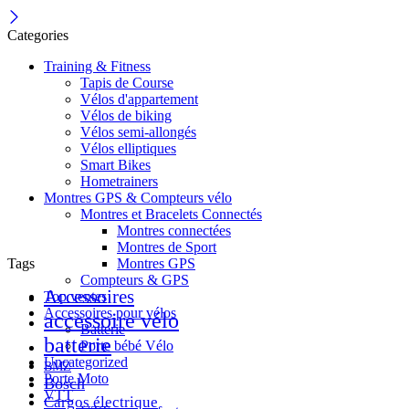
Categories
Training & Fitness
Tapis de Course
Vélos d'appartement
Vélos de biking
Vélos semi-allongés
Vélos elliptiques
Smart Bikes
Hometrainers
Montres GPS & Compteurs vélo
Montres et Bracelets Connectés
Montres connectées
Montres de Sport
Tags
Montres GPS
Compteurs & GPS
Accessoires
Top ventes
Accessoires pour vélos
accessoire vélo
Batterie
batterie
Porte bébé Vélo
Uncategorized
BMZ
Porte Moto
Bosch
VTT
Cargos électrique