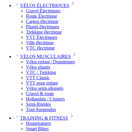
VÉLOS ÉLECTRIQUES
Gravel Électriques
Route Électrique
Cargos électrique
Pliants électriques
Trekking électrique
VTT Électriques
Ville électrique
VTC électrique
VÉLOS MUSCULAIRES
Vélos enfant / Draisiennes
Vélos pliants
VTC / Trekking
VTT Classic
VTT pour enfant​
Vélos semi-allongés
Gravel & route
Hollandais / Cruisers
Semi-Rigides
Tout-Suspendus
TRAINING & FITNESS
Hometrainers
Smart Bikes