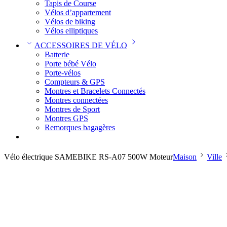
Tapis de Course
Vélos d’appartement
Vélos de biking
Vélos elliptiques
ACCESSOIRES DE VÉLO
Batterie
Porte bébé Vélo
Porte-vélos
Compteurs & GPS
Montres et Bracelets Connectés
Montres connectées
Montres de Sport
Montres GPS
Remorques bagagères
Vélo électrique SAMEBIKE RS-A07 500W Moteur
Maison
Ville