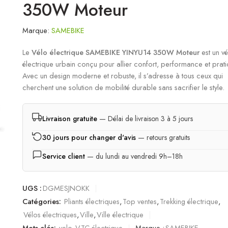
350W Moteur
Marque:
SAMEBIKE
Le
Vélo électrique SAMEBIKE YINYU14 350W Moteur
est un vé
électrique urbain conçu pour allier confort, performance et pratic
Avec un design moderne et robuste, il s’adresse à tous ceux qui
cherchent une solution de mobilité durable sans sacrifier le style.
Livraison gratuite
— Délai de livraison 3 à 5 jours
30 jours pour changer d'avis
— retours gratuits
Service client
— du lundi au vendredi 9h–18h
UGS :
DGMESJNOKK
Catégories:
Pliants électriques
,
Top ventes
,
Trekking électrique
,
Vélos électriques
,
Ville
,
Ville électrique
Mots clés:
velo
,
VTC électrique
Marque :
SAMEBIKE