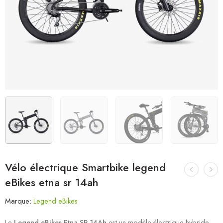
Vélo électrique Smartbike legend
eBikes etna sr 14ah
Marque:
Legend eBikes
Le
Legend eBikes Etna SR 14Ah
est un modèle électrique hybride