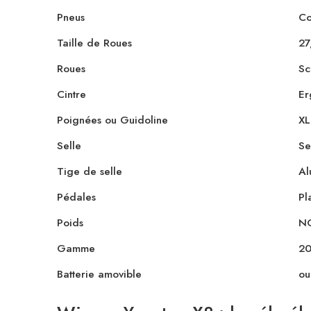
Pneus
Co
Taille de Roues
27
Roues
Sc
Cintre
Er
Poignées ou Guidoline
XL
Selle
Se
Tige de selle
Al
Pédales
Pl
Poids
N
Gamme
2
Batterie amovible
ou