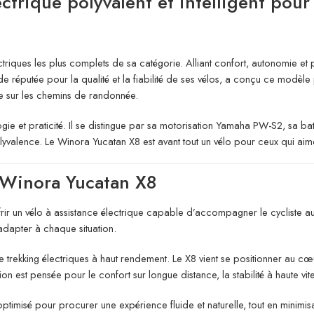
ctrique polyvalent et intelligent pour 
iques les plus complets de sa catégorie. Alliant confort, autonomie et pe
réputée pour la qualité et la fiabilité de ses vélos, a conçu ce modèle 
ue sur les chemins de randonnée.
ogie et praticité. Il se distingue par sa motorisation Yamaha PW-S2, sa b
yvalence. Le Winora Yucatan X8 est avant tout un vélo pour ceux qui aime
 Winora Yucatan X8
frir un vélo à assistance électrique capable d’accompagner le cycliste
’adapter à chaque situation.
trekking électriques à haut rendement. Le X8 vient se positionner au c
n est pensée pour le confort sur longue distance, la stabilité à haute vi
timisé pour procurer une expérience fluide et naturelle, tout en minimisan