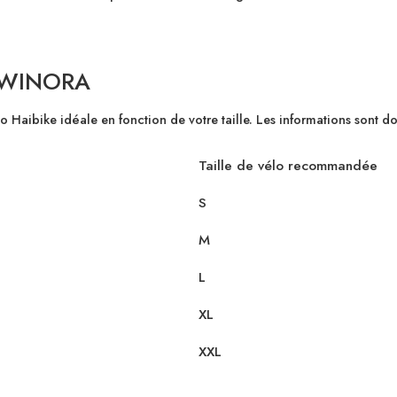
 WINORA
élo Haibike idéale en fonction de votre taille. Les informations sont 
Taille de vélo recommandée
S
M
L
XL
XXL