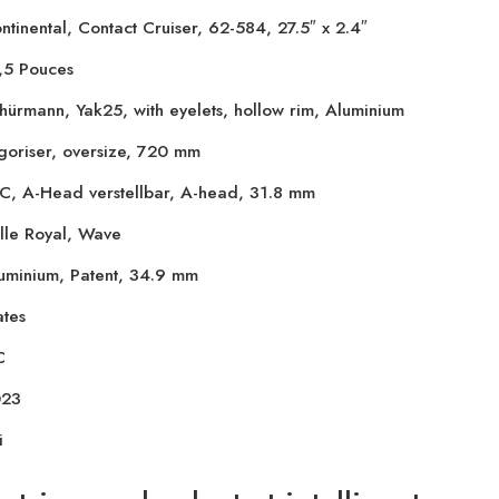
ntinental, Contact Cruiser, 62-584, 27.5″ x 2.4″
,5 Pouces
hürmann, Yak25, with eyelets, hollow rim, Aluminium
goriser, oversize, 720 mm
C, A-Head verstellbar, A-head, 31.8 mm
lle Royal, Wave
uminium, Patent, 34.9 mm
ates
C
023
i