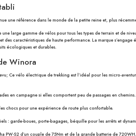
tabli
ue une référence dans le monde de la petite reine et, plus récemmen
une large gamme de vélos pour tous les types de terrain et de niv
 et des caractéristiques de haute performance. La marque s’engage 
its écologiques et durables.
 de Winora
; Ce vélo électrique de trekking est l’idéal pour les micro-aventu
ades en campagne si elles comportent peu de passages en chemins.
 les chocs pour une expérience de route plus confortable.
tiels : garde-boues, porte-bagages, béquille pour les arrêts et dyna
aha PW-S2
d’un couple de 75Nm et de la grande
batterie de 720WH