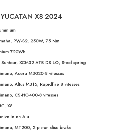
du YUCATAN X8 2024
uminium
maha, PW-S2, 250W, 75 Nm
thium 720Wh
 Suntour, XCM32 ATB DS LO, Steel spring
imano, Acera M3020-8 vitesses
imano, Altus M315, Rapidfire 8 vitesses
imano, CS-HG400-8 vitesses
C, X8
nivelle en Alu
imano, MT200, 2-piston disc brake