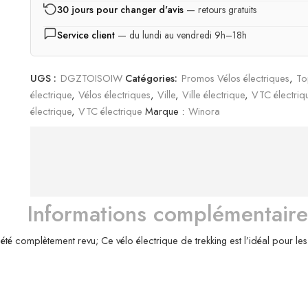
30 jours pour changer d'avis
— retours gratuits
Service client
— du lundi au vendredi 9h–18h
UGS :
DGZTOISOIW
Catégories:
Promos Vélos électriques
,
To
électrique
,
Vélos électriques
,
Ville
,
Ville électrique
,
VTC électriq
électrique
,
VTC électrique
Marque :
Winora
Informations complémentaire
é complètement revu; Ce vélo électrique de trekking est l’idéal pour l