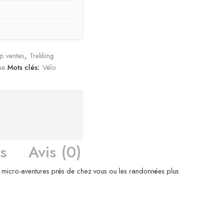
p ventes
,
Trekking
ue
Mots clés:
Vélo
s
Avis (0)
es micro-aventures près de chez vous ou les randonnées plus