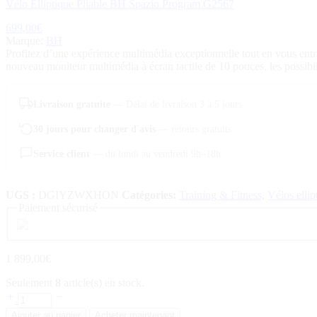
Vélo Elliptique Pliable BH Spazio Program G2567
699,00
€
Marque:
BH
Profitez d’une expérience multimédia exceptionnelle tout en vous entra
nouveau moniteur multimédia à écran tactile de 10 pouces, les possibili
Livraison gratuite
— Délai de livraison 3 à 5 jours
30 jours pour changer d'avis
— retours gratuits
Service client
— du lundi au vendredi 9h–18h
UGS :
DGIYZWXHON
Catégories:
Training & Fitness
,
Vélos ellip
Paiement sécurisé
1 899,00
€
Seulement
8
article(s) en stock.
Vélo
Elliptique
Ajouter au panier
Acheter maintenant