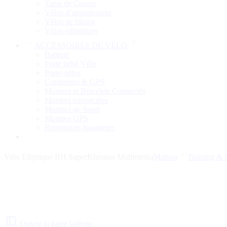
Tapis de Course
Vélos d’appartement
Vélos de biking
Vélos elliptiques
ACCESSOIRES DE VÉLO
Batterie
Porte bébé Vélo
Porte-vélos
Compteurs & GPS
Montres et Bracelets Connectés
Montres connectées
Montres de Sport
Montres GPS
Remorques bagagères
Vélo Elliptique BH SuperKhronos Multimedia
Maison
Training & F
Ouvrir la barre latérale