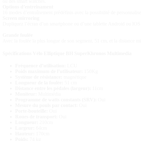
ou des smart watches.
Options d’entreînament
16 modes d’entraînement prédéfinis avec la possibilité de personnalise
Screen mirroring
Dupliquez l’écran d’un smartphone ou d’une tablette Android ou IOS
Grande foulée
Avec la foulée la plus longue de son segment, 51 cm, et la distance min
Spécifications Vélo Elliptique BH SuperKhronos Multimedia
Fréquence d’utilisation:
LCU
Poids maximum de l’utilisateur:
150Kg
Système de résistance:
magnétique
Longueur de la foulée:
51 cm
Distance entre les pédales (largeur):
11cm
Moniteur:
Multimédia
Programme de watts constants (SRV):
Oui
Mesure du pouls par contact:
Oui
Porte-bouteille:
Oui
Roues de transport:
Oui
Longueur:
210cm
Largeur:
64cm
Hauteur:
170cm
Poids:
74 kg