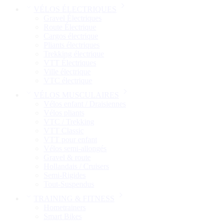
VÉLOS ÉLECTRIQUES
Gravel Électriques
Route Électrique
Cargos électrique
Pliants électriques
Trekking électrique
VTT Électriques
Ville électrique
VTC électrique
VÉLOS MUSCULAIRES
Vélos enfant / Draisiennes
Vélos pliants
VTC / Trekking
VTT Classic
VTT pour enfant​
Vélos semi-allongés
Gravel & route
Hollandais / Cruisers
Semi-Rigides
Tout-Suspendus
TRAINING & FITNESS
Hometrainers
Smart Bikes