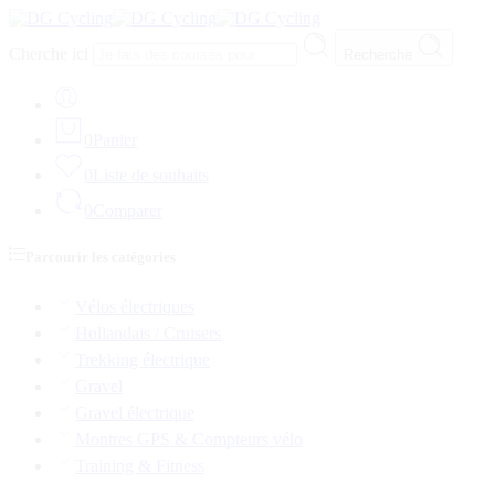
Cherche ici
Recherche
0
Panier
0
Liste de souhaits
0
Comparer
Parcourir les catégories
Vélos électriques
Hollandais / Cruisers
Trekking électrique
Gravel
Gravel électrique
Montres GPS & Compteurs vélo
Training & Fitness