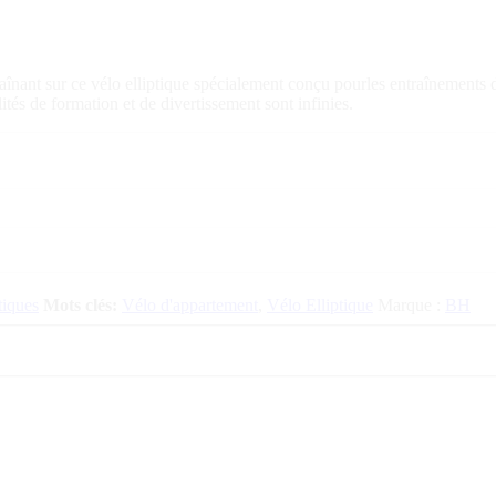
înant sur ce vélo elliptique spécialement conçu pourles entraînements d
tés de formation et de divertissement sont infinies.
tiques
Mots clés:
Vélo d'appartement
,
Vélo Elliptique
Marque :
BH