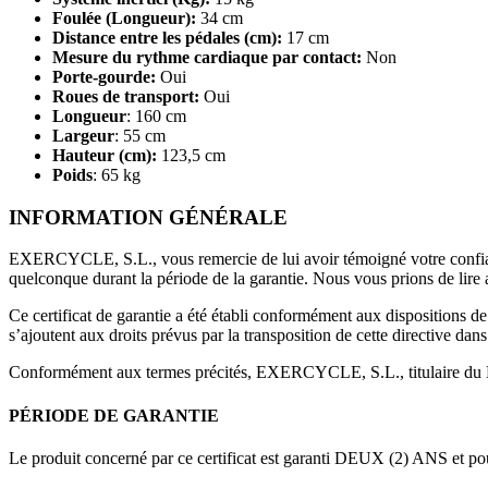
Foulée (Longueur):
34 cm
Distance entre les pédales (cm):
17 cm
Mesure du rythme cardiaque par contact:
Non
Porte-gourde:
Oui
Roues de transport:
Oui
Longueur
: 160 cm
Largeur
: 55 cm
Hauteur (cm):
123,5 cm
Poids
: 65 kg
INFORMATION GÉNÉRALE
EXERCYCLE, S.L., vous remercie de lui avoir témoigné votre confianc
quelconque durant la période de la garantie. Nous vous prions de lire at
Ce certificat de garantie a été établi conformément aux dispositions 
s’ajoutent aux droits prévus par la transposition de cette directive dan
Conformément aux termes précités, EXERCYCLE, S.L., titulaire du NIF B-
PÉRIODE DE GARANTIE
Le produit concerné par ce certificat est garanti DEUX (2) ANS et p