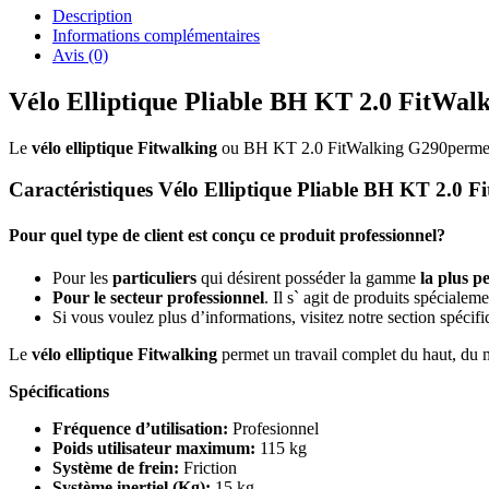
Description
Informations complémentaires
Avis (0)
Vélo Elliptique Pliable BH KT 2.0 FitWal
Le
vélo elliptique Fitwalking
ou BH KT 2.0 FitWalking G290permet un 
Caractéristiques Vélo Elliptique Pliable BH KT 2.0 
Pour quel type de client est conçu ce produit professionnel?
Pour les
particuliers
qui désirent posséder la gamme
la plus p
Pour le secteur professionnel
. Il s` agit de produits spécialem
Si vous voulez plus d’informations, visitez notre section spécif
Le
vélo elliptique Fitwalking
permet un travail complet du haut, du m
Spécifications
Fréquence d’utilisation:
Profesionnel
Poids utilisateur maximum:
115 kg
Système de frein:
Friction
Système inertiel (Kg):
15 kg