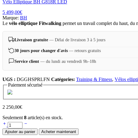
Vélo Elliptique BH G818R LED
5 499,00
€
Marque:
BH
Le
vélo elliptique Fitwalking
permet un travail complet du haut, du m
Livraison gratuite
— Délai de livraison 3 à 5 jours
30 jours pour changer d'avis
— retours gratuits
Service client
— du lundi au vendredi 9h–18h
UGS :
DGGHSPRLFN
Catégories:
Training & Fitness
,
Vélos ellipt
Paiement sécurisé
2 250,00
€
Seulement
8
article(s) en stock.
Ajouter au panier
Acheter maintenant