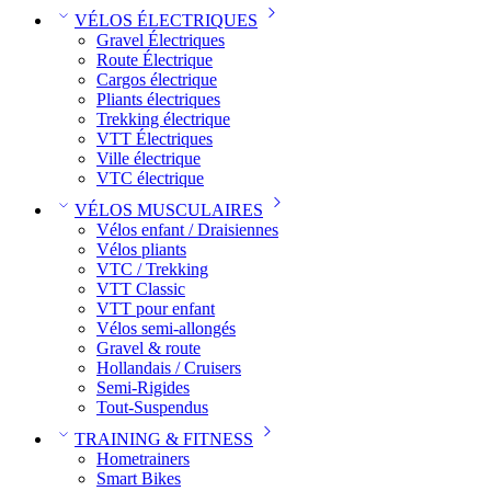
VÉLOS ÉLECTRIQUES
Gravel Électriques
Route Électrique
Cargos électrique
Pliants électriques
Trekking électrique
VTT Électriques
Ville électrique
VTC électrique
VÉLOS MUSCULAIRES
Vélos enfant / Draisiennes
Vélos pliants
VTC / Trekking
VTT Classic
VTT pour enfant​
Vélos semi-allongés
Gravel & route
Hollandais / Cruisers
Semi-Rigides
Tout-Suspendus
TRAINING & FITNESS
Hometrainers
Smart Bikes