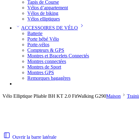
Tapis de Course
Vélos d’appartement
Vélos de biking
Vélos elliptiques
ACCESSOIRES DE VÉLO
Batterie
Porte bébé Vélo
Porte-vélos
Compteurs & GPS
Montres et Bracelets Connectés
Montres connectées
Montres de Sport
Montres GPS
Remorques bagagères
Vélo Elliptique Pliable BH KT 2.0 FitWalking G290
Maison
Traini
Ouvrir la barre latérale