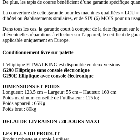
De plus, les tapis de course bénéficient d’une garantie spécifique qua
La couverture de cette garantie pour les machines qualifiées « LCU »
d’hôtel ou établissements similaires, et de SIX (6) MOIS pour un u
Dans tous les cas, la garantie court à compter de la date figurant sur le t
d’éventuelles réparations à effectuer sur l’appareil, le certificat de ga
applicable uniquement en Europe.
Conditionnement livré sur palette
L’elliptique FITWALKING est disponible en deux versions
G290 Elliptique sans console électronique
G290E Elliptique avec console électronique
DIMENSIONS ET POIDS
Longueur: 123.5 cm – Largeur: 55 cm – Hauteur: 160 cm
Poids maximum conseillé de l’utilisateur : 115 kg
Poids appareil : 65Kg
Poids brut : 80kg
DELAI DE LIVRAISON : 20 JOURS MAXI
LES PLUS DU PRODUIT
Produit robuste et simple à utiliser