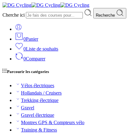
Cherche ici
Recherche
0
Panier
0
Liste de souhaits
0
Comparer
Parcourir les catégories
Vélos électriques
Hollandais / Cruisers
Trekking électrique
Gravel
Gravel électrique
Montres GPS & Compteurs vélo
Training & Fitness