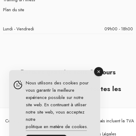
Plan du site
Lundi - Vendredi
09h00 - 18h00
Retours gratuits sous 30 jours
Nous utilisons des cookies pour
Livraison gratuite pour toutes les
vous garantir la meilleure
expérience possible sur notre
commandes
site web. En continuant à utiliser
notre site web, vous acceptez
notre
Copyright 2026 © DG Cycling. Tous les prix indiqués incluent la TVA
politique en matière de cookies
.
Conditions Générales de Vente
Mentions Légales