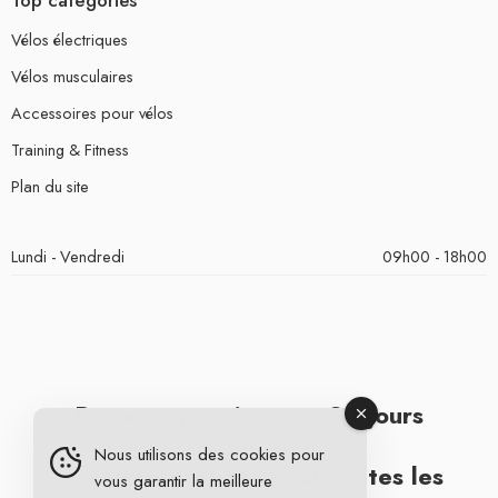
Top catégories
Vélos électriques
Vélos musculaires
Accessoires pour vélos
Training & Fitness
Plan du site
Lundi - Vendredi
09h00 - 18h00
Retours gratuits sous 30 jours
Nous utilisons des cookies pour
Livraison gratuite pour toutes les
vous garantir la meilleure