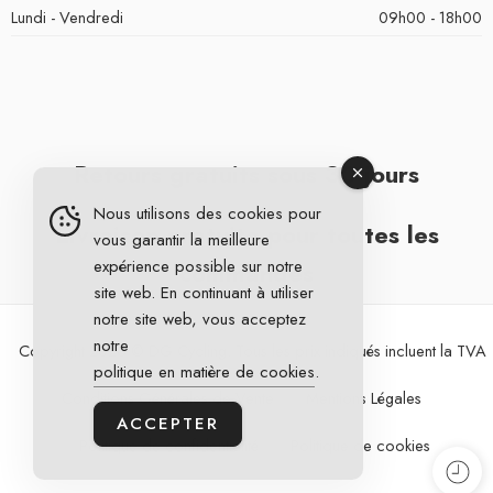
Lundi - Vendredi
09h00 - 18h00
Retours gratuits sous 30 jours
Nous utilisons des cookies pour
Livraison gratuite pour toutes les
vous garantir la meilleure
expérience possible sur notre
commandes
site web. En continuant à utiliser
notre site web, vous acceptez
notre
Copyright 2026 © DG Cycling. Tous les prix indiqués incluent la TVA
politique en matière de cookies
.
Conditions Générales de Vente
Mentions Légales
ACCEPTER
Politique de confidentialité
Politique de cookies