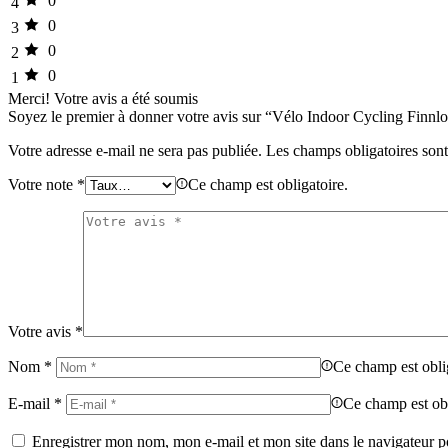
0
4
0
3
0
2
0
1
Merci!
Votre avis a été soumis
Soyez le premier à donner votre avis sur “Vélo Indoor Cycling Finnl
Votre adresse e-mail ne sera pas publiée.
Les champs obligatoires son
Votre note
*
Ce champ est obligatoire.
Votre avis
*
Nom
*
Ce champ est obli
E-mail
*
Ce champ est obl
Enregistrer mon nom, mon e-mail et mon site dans le navigateur