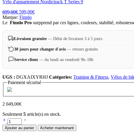
Vélo d'appartement Nordictrack T Series 9
699,00
€
599,00
€
Marque:
Finnlo
Le
Finnlo Pro
surpprend par ces lignes, couleurs, stabilité, robustes
Livraison gratuite
— Délai de livraison 3 à 5 jours
30 jours pour changer d'avis
— retours gratuits
Service client
— du lundi au vendredi 9h–18h
UGS :
DGXAIXYRHJ
Catégories:
Training & Fitness
,
Vélos de bi
Paiement sécurisé
2 049,00
€
Seulement
5
article(s) en stock.
Ajouter au panier
Acheter maintenant