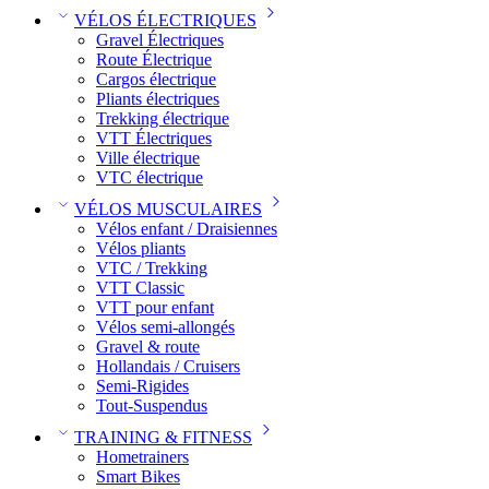
VÉLOS ÉLECTRIQUES
Gravel Électriques
Route Électrique
Cargos électrique
Pliants électriques
Trekking électrique
VTT Électriques
Ville électrique
VTC électrique
VÉLOS MUSCULAIRES
Vélos enfant / Draisiennes
Vélos pliants
VTC / Trekking
VTT Classic
VTT pour enfant​
Vélos semi-allongés
Gravel & route
Hollandais / Cruisers
Semi-Rigides
Tout-Suspendus
TRAINING & FITNESS
Hometrainers
Smart Bikes