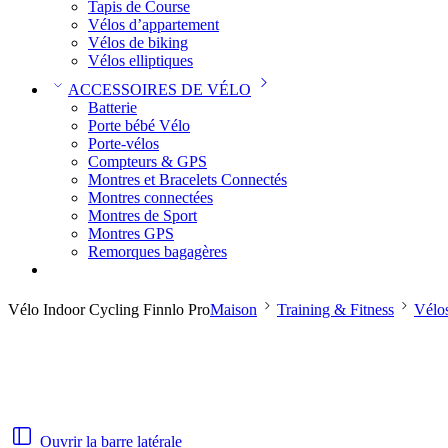
Tapis de Course
Vélos d’appartement
Vélos de biking
Vélos elliptiques
ACCESSOIRES DE VÉLO
Batterie
Porte bébé Vélo
Porte-vélos
Compteurs & GPS
Montres et Bracelets Connectés
Montres connectées
Montres de Sport
Montres GPS
Remorques bagagères
Vélo Indoor Cycling Finnlo Pro
Maison
Training & Fitness
Vélos
Ouvrir la barre latérale