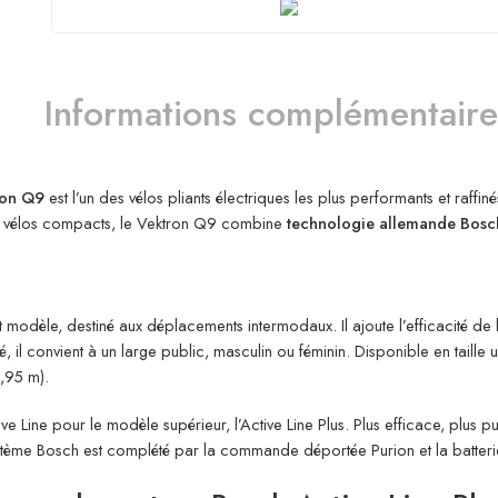
Informations complémentaire
ron Q9
est l’un des vélos pliants électriques les plus performants et raf
ses vélos compacts, le Vektron Q9 combine
technologie allemande Bosc
t modèle, destiné aux déplacements intermodaux. Il ajoute l’efficacité de l
 il convient à un large public, masculin ou féminin. Disponible en taille 
1,95 m).
ine pour le modèle supérieur, l’Active Line Plus. Plus efficace, plus puis
e système Bosch est complété par la commande déportée Purion et la bat