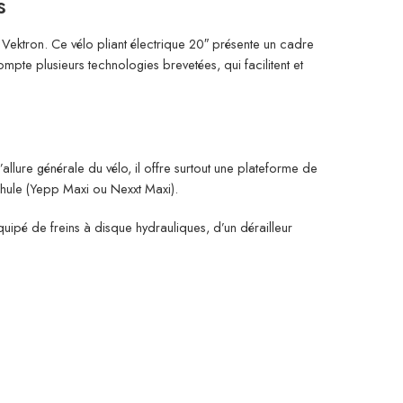
s
u Vektron. Ce vélo pliant électrique 20″ présente un cadre
te plusieurs technologies brevetées, qui facilitent et
llure générale du vélo, il offre surtout une plateforme de
Thule (Yepp Maxi ou Nexxt Maxi).
uipé de freins à disque hydrauliques, d’un dérailleur