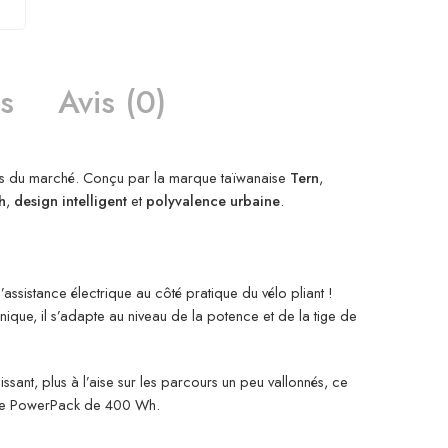
s
Avis (0)
finés du marché. Conçu par la marque taïwanaise
Tern
,
h
,
design intelligent
et
polyvalence urbaine
.
’assistance électrique au côté pratique du vélo pliant !
unique, il s’adapte au niveau de la potence et de la tige de
sant, plus à l’aise sur les parcours un peu vallonnés, ce
terie PowerPack de 400 Wh.