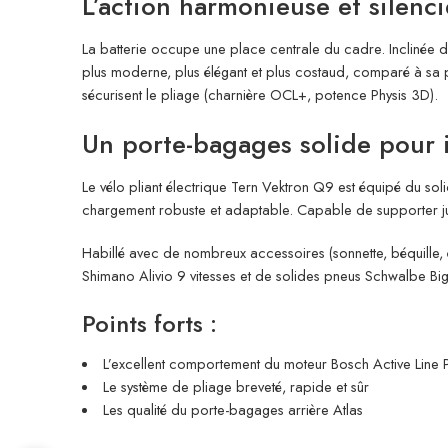
L’action harmonieuse et silenc
La batterie occupe une place centrale du cadre. Inclinée der
plus moderne, plus élégant et plus costaud, comparé à sa p
sécurisent le pliage (charnière OCL+, potence Physis 3D).
Un porte-bagages solide pour i
Le vélo pliant électrique Tern Vektron Q9 est équipé du sol
chargement robuste et adaptable. Capable de supporter jus
Habillé avec de nombreux accessoires (sonnette, béquille, é
Shimano Alivio 9 vitesses et de solides pneus Schwalbe Bi
Points forts :
L’excellent comportement du moteur Bosch Active Line Pl
Le système de pliage breveté, rapide et sûr
Les qualité du porte-bagages arrière Atlas