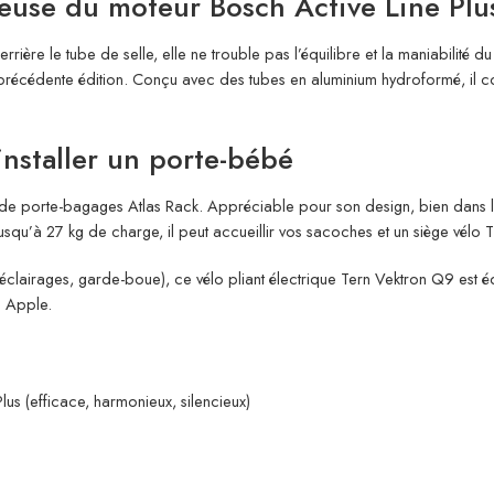
ieuse du moteur Bosch Active Line Plu
rière le tube de selle, elle ne trouble pas l’équilibre et la maniabilité d
récédente édition. Conçu avec des tubes en aluminium hydroformé, il comp
nstaller un porte-bébé
ide porte-bagages Atlas Rack. Appréciable pour son design, bien dans l’a
qu’à 27 kg de charge, il peut accueillir vos sacoches et un siège vélo 
clairages, garde-boue), ce vélo pliant électrique Tern Vektron Q9 est éq
g Apple.
us (efficace, harmonieux, silencieux)