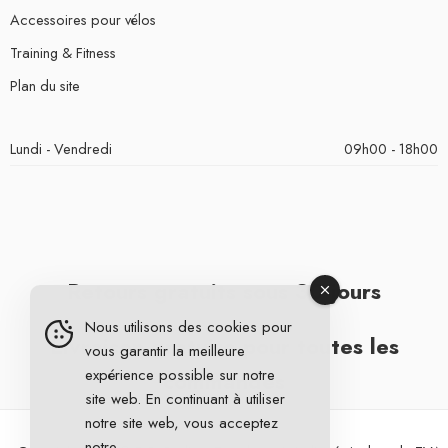
Accessoires pour vélos
Training & Fitness
Plan du site
Lundi - Vendredi
09h00 - 18h00
Retours gratuits sous 30 jours
Nous utilisons des cookies pour
Livraison gratuite pour toutes les
vous garantir la meilleure
expérience possible sur notre
commandes
site web. En continuant à utiliser
notre site web, vous acceptez
notre