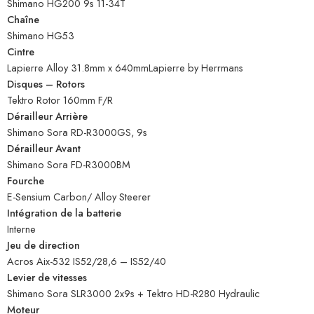
Shimano HG200 9s 11-34T
Chaîne
Shimano HG53
Cintre
Lapierre Alloy 31.8mm x 640mmLapierre by Herrmans
Disques – Rotors
Tektro Rotor 160mm F/R
Dérailleur Arrière
Shimano Sora RD-R3000GS, 9s
Dérailleur Avant
Shimano Sora FD-R3000BM
Fourche
E-Sensium Carbon/ Alloy Steerer
Intégration de la batterie
Interne
Jeu de direction
Acros Aix-532 IS52/28,6 – IS52/40
Levier de vitesses
Shimano Sora SLR3000 2x9s + Tektro HD-R280 Hydraulic
Moteur