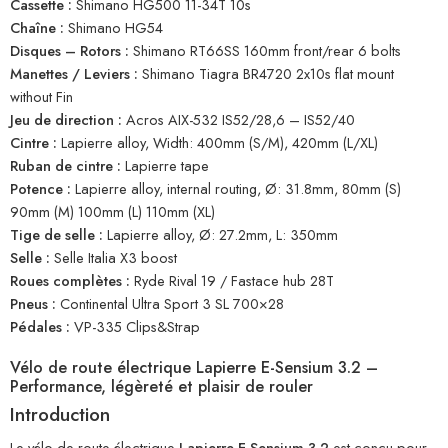
Cassette :
Shimano HG500 11-34T 10s
Chaîne :
Shimano HG54
Disques – Rotors :
Shimano RT66SS 160mm front/rear 6 bolts
Manettes / Leviers :
Shimano Tiagra BR4720 2x10s flat mount
without Fin
Jeu de direction :
Acros AIX-532 IS52/28,6 – IS52/40
Cintre :
Lapierre alloy, Width: 400mm (S/M), 420mm (L/XL)
Ruban de cintre :
Lapierre tape
Potence :
Lapierre alloy, internal routing, Ø: 31.8mm, 80mm (S)
90mm (M) 100mm (L) 110mm (XL)
Tige de selle :
Lapierre alloy, Ø: 27.2mm, L: 350mm
Selle :
Selle Italia X3 boost
Roues complètes :
Ryde Rival 19 / Fastace hub 28T
Pneus :
Continental Ultra Sport 3 SL 700×28
Pédales :
VP-335 Clips&Strap
Vélo de route électrique Lapierre E-Sensium 3.2 –
Performance, légèreté et plaisir de rouler
Introduction
Le vélo de route électrique
Lapierre E-Sensium 3.2
est conçu pour