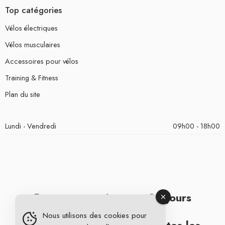
Top catégories
Vélos électriques
Vélos musculaires
Accessoires pour vélos
Training & Fitness
Plan du site
Lundi - Vendredi
09h00 - 18h00
Retours gratuits sous 30 jours
Nous utilisons des cookies pour
Livraison gratuite pour toutes les