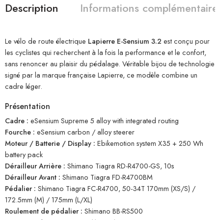
Description
Informations complémentaire
Le vélo de route électrique
Lapierre E-Sensium 3.2
est conçu pour
les cyclistes qui recherchent à la fois la performance et le confort,
sans renoncer au plaisir du pédalage. Véritable bijou de technologie
signé par la marque française Lapierre, ce modèle combine un
cadre léger.
Présentation
Cadre :
eSensium Supreme 5 alloy with integrated routing
Fourche :
eSensium carbon / alloy steerer
Moteur / Batterie / Display :
Ebikemotion system X35 + 250 Wh
battery pack
Dérailleur Arrière :
Shimano Tiagra RD-R4700-GS, 10s
Dérailleur Avant :
Shimano Tiagra FD-R4700BM
Pédalier :
Shimano Tiagra FC-R4700, 50-34T 170mm (XS/S) /
172.5mm (M) / 175mm (L/XL)
Roulement de pédalier :
Shimano BB-RS500