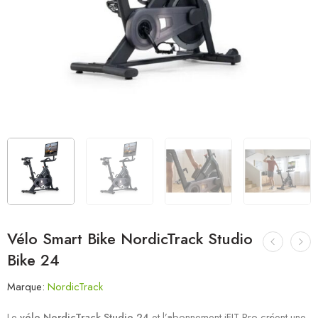
Vélo Smart Bike NordicTrack Studio
Bike 24
Marque:
NordicTrack
Le
vélo NordicTrack Studio 24
et l’abonnement iFIT Pro créent une