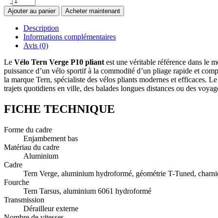
Ajouter au panier
Acheter maintenant
Description
Informations complémentaires
Avis (0)
Le
Vélo Tern Verge P10 pliant
est une véritable référence dans le m
puissance d’un vélo sportif à la commodité d’un pliage rapide et compa
la marque Tern, spécialiste des vélos pliants modernes et efficaces. Le
trajets quotidiens en ville, des balades longues distances ou des voy
FICHE TECHNIQUE
Forme du cadre
Enjambement bas
Matériau du cadre
Aluminium
Cadre
Tern Verge, aluminium hydroformé, géométrie T-Tuned, charn
Fourche
Tern Tarsus, aluminium 6061 hydroformé
Transmission
Dérailleur externe
Nombre de vitesses