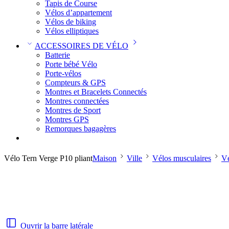
Tapis de Course
Vélos d’appartement
Vélos de biking
Vélos elliptiques
ACCESSOIRES DE VÉLO
Batterie
Porte bébé Vélo
Porte-vélos
Compteurs & GPS
Montres et Bracelets Connectés
Montres connectées
Montres de Sport
Montres GPS
Remorques bagagères
Vélo Tern Verge P10 pliant
Maison
Ville
Vélos musculaires
Vé
Ouvrir la barre latérale