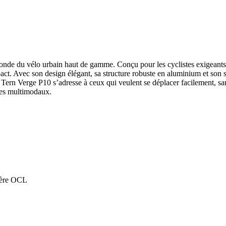
onde du vélo urbain haut de gamme. Conçu pour les cyclistes exigeants qu
ct. Avec son design élégant, sa structure robuste en aluminium et son s
 Tern Verge P10 s’adresse à ceux qui veulent se déplacer facilement, sans
ages multimodaux.
ière OCL