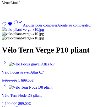
Vente
Limité
Ajouter pour comparer
Ajouté au comparateur
Vélo Tern Verge P10 pliant
Vélo Focus gravel Atlas 6.7
1 999,00
€
1 699,00
€
Vélo Tern Node D8 pliant
1 199,00
€
899,00
€