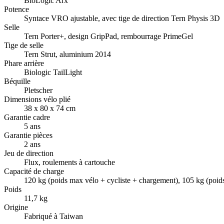
BioLogic Arx
Potence
Syntace VRO ajustable, avec tige de direction Tern Physis 3D
Selle
Tern Porter+, design GripPad, rembourrage PrimeGel
Tige de selle
Tern Strut, aluminium 2014
Phare arrière
Biologic TailLight
Béquille
Pletscher
Dimensions vélo plié
38 x 80 x 74 cm
Garantie cadre
5 ans
Garantie pièces
2 ans
Jeu de direction
Flux, roulements à cartouche
Capacité de charge
120 kg (poids max vélo + cycliste + chargement), 105 kg (poid
Poids
11,7 kg
Origine
Fabriqué à Taiwan