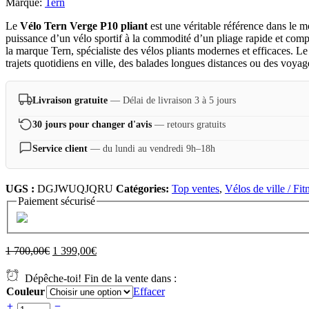
Marque:
Tern
Le
Vélo Tern Verge P10 pliant
est une véritable référence dans le m
puissance d’un vélo sportif à la commodité d’un pliage rapide et compa
la marque Tern, spécialiste des vélos pliants modernes et efficaces. Le
trajets quotidiens en ville, des balades longues distances ou des voy
Livraison gratuite
— Délai de livraison 3 à 5 jours
30 jours pour changer d'avis
— retours gratuits
Service client
— du lundi au vendredi 9h–18h
UGS :
DGJWUQJQRU
Catégories:
Top ventes
,
Vélos de ville / Fit
Paiement sécurisé
1 700,00
€
1 399,00
€
Dépêche-toi! Fin de la vente dans :
Couleur
Effacer