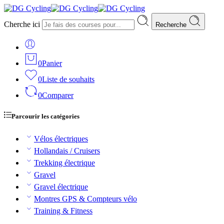
Cherche ici
Recherche
0
Panier
0
Liste de souhaits
0
Comparer
Parcourir les catégories
Vélos électriques
Hollandais / Cruisers
Trekking électrique
Gravel
Gravel électrique
Montres GPS & Compteurs vélo
Training & Fitness