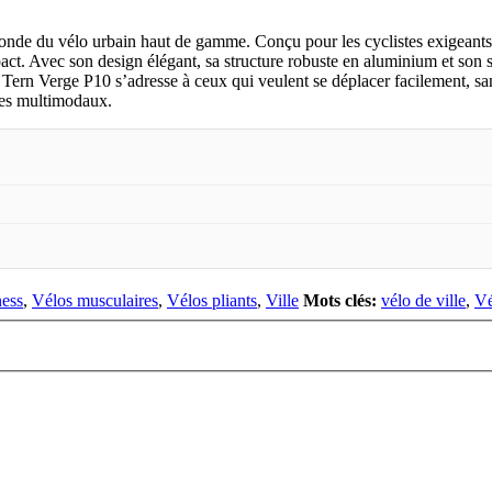
onde du vélo urbain haut de gamme. Conçu pour les cyclistes exigeants qu
ct. Avec son design élégant, sa structure robuste en aluminium et son s
 Tern Verge P10 s’adresse à ceux qui veulent se déplacer facilement, sans
ages multimodaux.
ness
,
Vélos musculaires
,
Vélos pliants
,
Ville
Mots clés:
vélo de ville
,
Vé