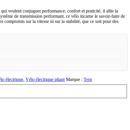
i veulent conjuguer performance, confort et praticité, il allie la
ystème de transmission performant, ce vélo incarne le savoir-faire de
 compromis sur la vitesse ni sur la stabilité, que ce soit pour des
lo électrique
,
Vélo électrique pliant
Marque :
Tern