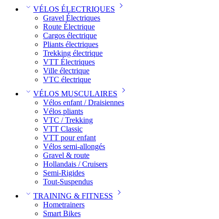
VÉLOS ÉLECTRIQUES
Gravel Électriques
Route Électrique
Cargos électrique
Pliants électriques
Trekking électrique
VTT Électriques
Ville électrique
VTC électrique
VÉLOS MUSCULAIRES
Vélos enfant / Draisiennes
Vélos pliants
VTC / Trekking
VTT Classic
VTT pour enfant​
Vélos semi-allongés
Gravel & route
Hollandais / Cruisers
Semi-Rigides
Tout-Suspendus
TRAINING & FITNESS
Hometrainers
Smart Bikes