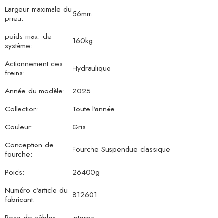
Largeur maximale du
56mm
pneu:
poids max. de
160kg
système:
Actionnement des
Hydraulique
freins:
Année du modèle:
2025
Collection:
Toute l’année
Couleur:
Gris
Conception de
Fourche Suspendue classique
fourche:
Poids:
26400g
Numéro d’article du
812601
fabricant:
Pose de câbles:
interne