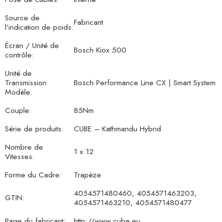
Source de
Fabricant
l’indication de poids:
Écran / Unité de
Bosch Kiox 500
contrôle:
Unité de
Transmission
Bosch Performance Line CX | Smart System
Modèle:
Couple:
85Nm
Série de produits:
CUBE – Kathmandu Hybrid
Nombre de
1 x 12
Vitesses:
Forme du Cadre:
Trapèze
4054571480460, 4054571463203,
GTIN:
4054571463210, 4054571480477
Page du fabricant:
http://www.cube.eu