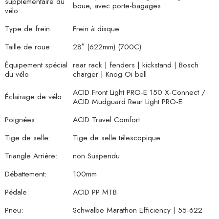
supplémentaire du
boue, avec porte-bagages
vélo:
Type de frein:
Frein à disque
Taille de roue:
28″ (622mm) (700C)
Équipement spécial
rear rack | fenders | kickstand | Bosch
du vélo:
charger | Knog Oi bell
ACID Front Light PRO-E 150 X-Connect /
Éclairage de vélo:
ACID Mudguard Rear Light PRO-E
Poignées:
ACID Travel Comfort
Tige de selle:
Tige de selle télescopique
Triangle Arrière:
non Suspendu
Débattement:
100mm
Pédale:
ACID PP MTB
Pneu:
Schwalbe Marathon Efficiency | 55-622