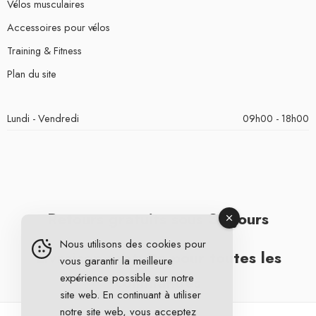
Vélos musculaires
Accessoires pour vélos
Training & Fitness
Plan du site
Lundi - Vendredi
09h00 - 18h00
Retours gratuits sous 30 jours
Nous utilisons des cookies pour
Livraison gratuite pour toutes les
vous garantir la meilleure
expérience possible sur notre
commandes
site web. En continuant à utiliser
notre site web, vous acceptez