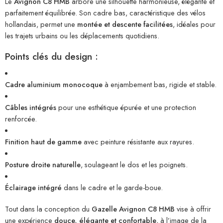
Le
Avignon C8 HMB
arbore une silhouette harmonieuse, élégante et
parfaitement équilibrée. Son cadre bas, caractéristique des vélos
hollandais, permet une
montée et descente facilitées
, idéales pour
les trajets urbains ou les déplacements quotidiens.
Points clés du design :
Cadre aluminium monocoque
à enjambement bas, rigide et stable.
Câbles intégrés
pour une esthétique épurée et une protection
renforcée.
Finition haut de gamme
avec peinture résistante aux rayures.
Posture droite naturelle
, soulageant le dos et les poignets.
Éclairage intégré
dans le cadre et le garde-boue.
Tout dans la conception du
Gazelle Avignon C8 HMB
vise à offrir
une expérience
douce, élégante et confortable
, à l’image de la