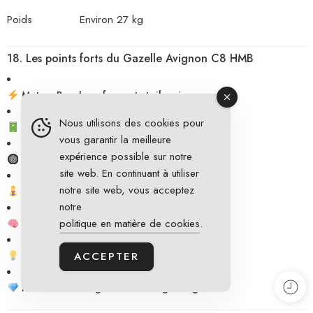
Poids
Environ 27 kg
18. Les points forts du Gazelle Avignon C8 HMB
Moteur Bosch performant et silencieux
Nous utilisons des cookies pour
Autonomie généreuse jusqu’à 120 km
vous garantir la meilleure
expérience possible sur notre
Transmission par courroie sans entretien
site web. En continuant à utiliser
notre site web, vous acceptez
Confort exceptionnel et posture droite
notre
politique en matière de cookies
.
Technologie Bosch intelligente
Éclairage intégré et sécurité renforcée
ACCEPTER
Finition haut de gamme et design élégant