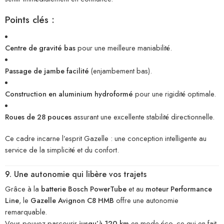
Points clés :
Centre de gravité bas
pour une meilleure maniabilité.
Passage de jambe facilité
(enjambement bas).
Construction en aluminium hydroformé
pour une rigidité optimale.
Roues de 28 pouces
assurant une excellente stabilité directionnelle.
Ce cadre incarne l’esprit Gazelle : une conception intelligente au
service de la simplicité et du confort.
9. Une autonomie qui libère vos trajets
Grâce à la
batterie Bosch PowerTube
et au
moteur Performance
Line
, le
Gazelle Avignon C8 HMB
offre une autonomie
remarquable.
Vous pouvez parcourir
jusqu’à 120 km
en mode éco, ce qui en fait