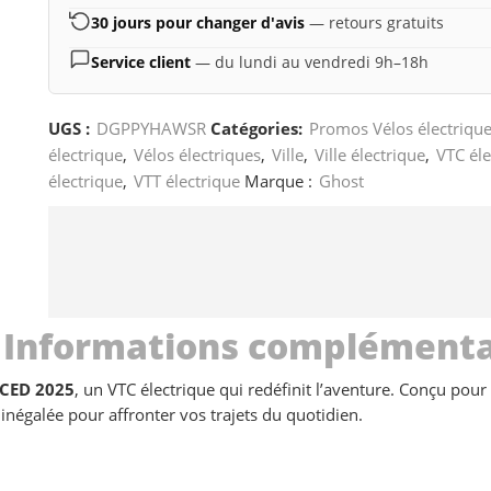
30 jours pour changer d'avis
— retours gratuits
Service client
— du lundi au vendredi 9h–18h
UGS :
DGPPYHAWSR
Catégories:
Promos Vélos électriqu
électrique
,
Vélos électriques
,
Ville
,
Ville électrique
,
VTC éle
électrique
,
VTT électrique
Marque :
Ghost
Informations complémenta
NCED 2025
, un VTC électrique qui redéfinit l’aventure. Conçu pou
inégalée pour affronter vos trajets du quotidien.