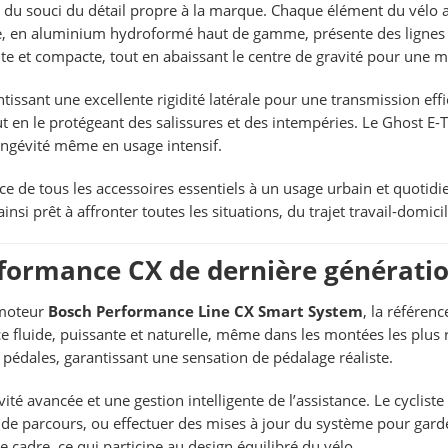
 souci du détail propre à la marque. Chaque élément du vélo a ét
, en aluminium hydroformé haut de gamme, présente des lignes flu
e et compacte, tout en abaissant le centre de gravité pour une mei
rantissant une excellente rigidité latérale pour une transmission ef
out en le protégeant des salissures et des intempéries. Le Ghost
longévité même en usage intensif.
 de tous les accessoires essentiels à un usage urbain et quotidie
ainsi prêt à affronter toutes les situations, du trajet travail-domi
formance CX de dernière générati
 moteur
Bosch Performance Line CX Smart System
, la référen
fluide, puissante et naturelle, même dans les montées les plus ra
s pédales, garantissant une sensation de pédalage réaliste.
 avancée et une gestion intelligente de l’assistance. Le cycliste
es de parcours, ou effectuer des mises à jour du système pour gard
e cadre, ce qui participe au design équilibré du vélo.