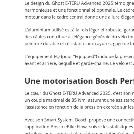
Le design du Ghost E-TERU Advanced 2025 témoigne du
harmonieuse et une fonctionnalité optimale. Le cadre
moteur dans le cadre central donne une allure élégant
L’aluminium utilisé est à la fois léger et robuste, ga
des câbles contribue à l’élégance générale du vélo t
peinture durable et résistante aux rayures, gage de 
L’équipement EQ (pour “Equipped”) indique la présence
avant et arrière, béquille et garde-chaîne. Le vélo est 
Une motorisation Bosch Per
Le cœur du Ghost E-TERU Advanced 2025, c’est son
un couple maximal de 85 Nm, assurant une assistance 
l’assistance en fonction de la pression exercée sur le
Avec son Smart System, Bosch propose une connectivité
l’application Bosch eBike Flow, suivre les statistiqu
est silencieux, compact et parfaitement intégré dans l