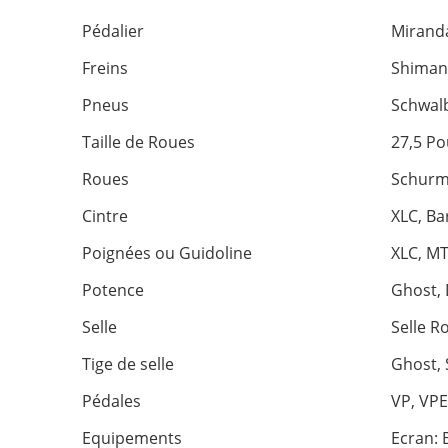
Pédalier
Miranda
Freins
Shimano
Pneus
Schwal
Taille de Roues
27,5 P
Roues
Schurma
Cintre
XLC, Ba
Poignées ou Guidoline
XLC, MT
Potence
Ghost, 
Selle
Selle R
Tige de selle
Ghost, 
Pédales
VP, VPE
Equipements
Ecran: 