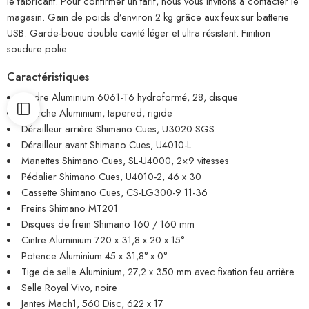
le fabricant. Pour confirmer un tarif, nous vous invitons à contacter le
magasin. Gain de poids d’environ 2 kg grâce aux feux sur batterie
USB. Garde-boue double cavité léger et ultra résistant. Finition
soudure polie.
Caractéristiques
Cadre Aluminium 6061-T6 hydroformé, 28, disque
Fourche Aluminium, tapered, rigide
Dérailleur arrière Shimano Cues, U3020 SGS
Dérailleur avant Shimano Cues, U4010-L
Manettes Shimano Cues, SL-U4000, 2×9 vitesses
Pédalier Shimano Cues, U4010-2, 46 x 30
Cassette Shimano Cues, CS-LG300-9 11-36
Freins Shimano MT201
Disques de frein Shimano 160 / 160 mm
Cintre Aluminium 720 x 31,8 x 20 x 15°
Potence Aluminium 45 x 31,8° x 0°
Tige de selle Aluminium, 27,2 x 350 mm avec fixation feu arrière
Selle Royal Vivo, noire
Jantes Mach1, 560 Disc, 622 x 17