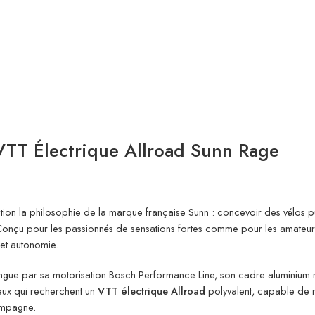
VTT Électrique Allroad Sunn Rage
tion la philosophie de la marque française Sunn : concevoir des vélos pui
in. Conçu pour les passionnés de sensations fortes comme pour les amateur
 et autonomie.
stingue par sa motorisation Bosch Performance Line, son cadre aluminium ri
ceux qui recherchent un
VTT électrique Allroad
polyvalent, capable de r
campagne.