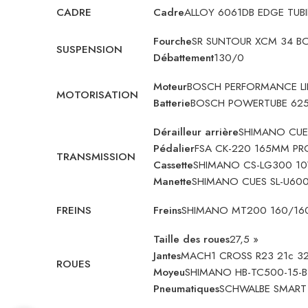
CADRE
Cadre
ALLOY 6061DB EDGE TUB
Fourche
SR SUNTOUR XCM 34 B
SUSPENSION
Débattement
130/0
Moteur
BOSCH PERFORMANCE L
MOTORISATION
Batterie
BOSCH POWERTUBE 62
Dérailleur arrière
SHIMANO CUE
Pédalier
FSA CK-220 165MM P
TRANSMISSION
Cassette
SHIMANO CS-LG300 10
Manette
SHIMANO CUES SL-U60
FREINS
Freins
SHIMANO MT200 160/16
Taille des roues
27,5 »
Jantes
MACH1 CROSS R23 21c 3
ROUES
Moyeu
SHIMANO HB-TC500-15-
Pneumatiques
SCHWALBE SMART