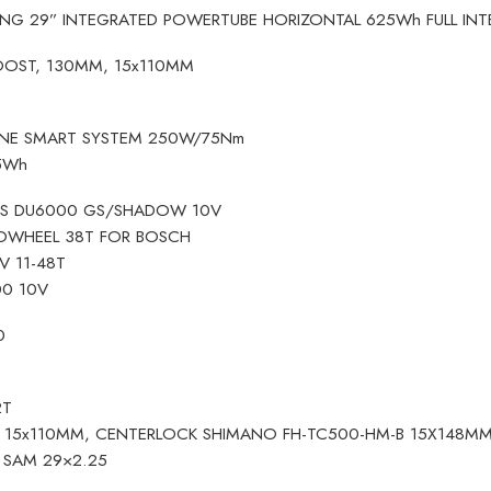
ING 29” INTEGRATED POWERTUBE HORIZONTAL 625Wh FULL INT
OOST, 130MM, 15x110MM
INE SMART SYSTEM 250W/75Nm
5Wh
S DU6000 GS/SHADOW 10V
ROWHEEL 38T FOR BOSCH
V 11-48T
00 10V
0
2T
B 15x110MM, CENTERLOCK SHIMANO FH-TC500-HM-B 15X148M
 SAM 29×2.25