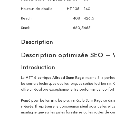
Hauteur de douille
HT
135
140
Reach
408
426,5
Stack
660,5
665
Description
Description optimisée SEO – 
Introduction
Le
VTT électrique Allroad Sunn Rage
incarne à la perfec
les sentiers techniques que les longues sorties tout-terra
offre un équilibre exceptionnel entre performance, confort
Pensé pour les terrains les plus variés, le Sunn Rage se di
intégrée. Il représente le compagnon idéal pour celles et 
montagne que sur les pistes forestières ou les routes de 