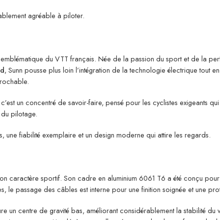
royablement agréable à piloter.
blématique du VTT français. Née de la passion du sport et de la perfo
ad
, Sunn pousse plus loin l’intégration de la technologie électrique tout e
prochable.
 c’est un concentré de savoir-faire, pensé pour les cyclistes exigeants q
 du pilotage.
s, une fiabilité exemplaire et un design moderne qui attire les regards.
on caractère sportif. Son cadre en aluminium 6061 T6 a été conçu pour allie
, le passage des câbles est interne pour une finition soignée et une pro
re un centre de gravité bas, améliorant considérablement la stabilité du 