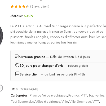
(
3
avis client)
Noté
3
4.33
Marque:
SUNN
sur 5 basé
sur
Le
VTT électrique Allroad Sunn Rage
incarne à la perfection la
notations
philosophie de la marque française Sunn : concevoir des vélos
client
puissants, fiables et agiles, capables d’affronter aussi bien les sen
techniques que les longues sorties tout-terrain.
Livraison gratuite
— Délai de livraison 3 à 5 jours
30 jours pour changer d'avis
— retours gratuits
Service client
— du lundi au vendredi 9h–18h
UGS :
DGQUAJMIIJ
Catégories:
Promos Vélos électriques
,
Promos VTT
,
Top ventes
,
Tout-Suspendus
,
Vélos électriques
,
Ville
,
Ville électrique
,
VTT
,