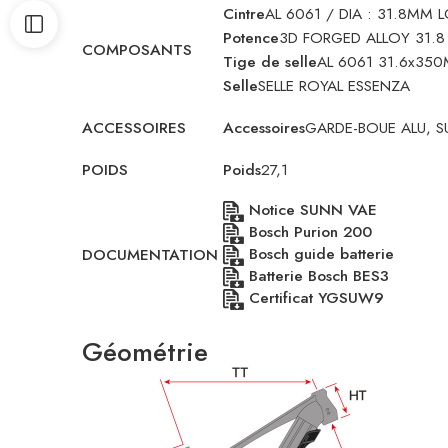
Cintre
AL 6061 / DIA : 31.8MM 
Potence
3D FORGED ALLOY 31.8
COMPOSANTS
Tige de selle
AL 6061 31.6x35
Selle
SELLE ROYAL ESSENZA
ACCESSOIRES
Accessoires
GARDE-BOUE ALU, SU
POIDS
Poids
27,1
Notice SUNN VAE
Bosch Purion 200
Bosch guide batterie
DOCUMENTATION
Batterie Bosch BES3
Certificat YGSUW9
Géométrie