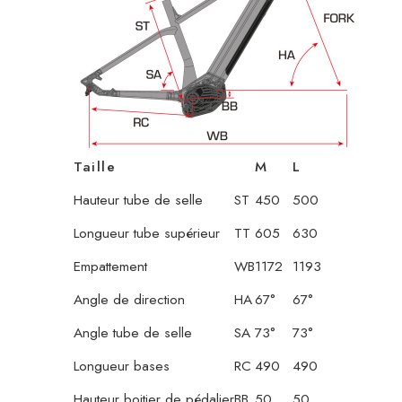
Taille
M
L
Hauteur tube de selle
ST
450
500
Longueur tube supérieur
TT
605
630
Empattement
WB
1172
1193
Angle de direction
HA
67°
67°
Angle tube de selle
SA
73°
73°
Longueur bases
RC
490
490
Hauteur boitier de pédalier
BB
50
50