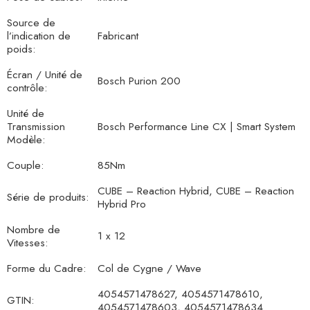
Source de
l’indication de
Fabricant
poids:
Écran / Unité de
Bosch Purion 200
contrôle:
Unité de
Transmission
Bosch Performance Line CX | Smart System
Modèle:
Couple:
85Nm
CUBE – Reaction Hybrid, CUBE – Reaction
Série de produits:
Hybrid Pro
Nombre de
1 x 12
Vitesses:
Forme du Cadre:
Col de Cygne / Wave
4054571478627, 4054571478610,
GTIN:
4054571478603, 4054571478634