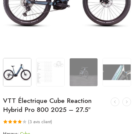
VTT Électrique Cube Reaction
Hybrid Pro 800 2025 – 27.5″
(
3
avis client)
Noté
3
Marque:
Cube