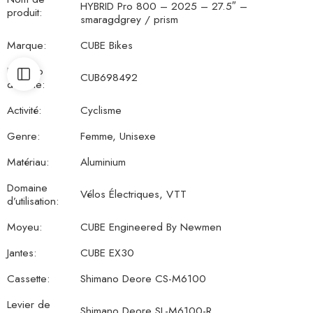
HYBRID Pro 800 – 2025 – 27.5″ –
produit:
smaragdgrey / prism
Marque:
CUBE Bikes
Numéro
CUB698492
d’article:
Activité:
Cyclisme
Genre:
Femme, Unisexe
Matériau:
Aluminium
Domaine
Vélos Électriques, VTT
d’utilisation:
Moyeu:
CUBE Engineered By Newmen
Jantes:
CUBE EX30
Cassette:
Shimano Deore CS-M6100
Levier de
Shimano Deore SL-M6100-R