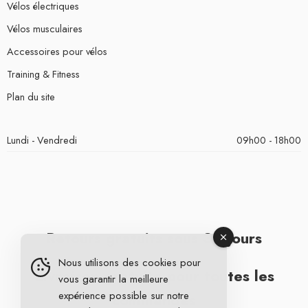
Vélos électriques
Vélos musculaires
Accessoires pour vélos
Training & Fitness
Plan du site
Lundi - Vendredi
09h00 - 18h00
Retours gratuits sous 30 jours
Nous utilisons des cookies pour
Livraison gratuite pour toutes les
vous garantir la meilleure
expérience possible sur notre
commandes