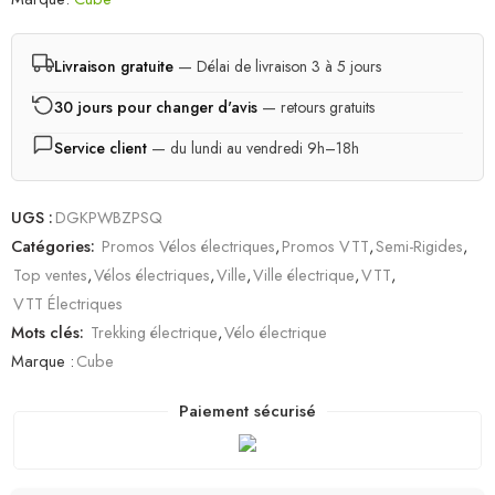
4.00
sur
5 basé sur
notations
Livraison gratuite
— Délai de livraison 3 à 5 jours
client
30 jours pour changer d'avis
— retours gratuits
Service client
— du lundi au vendredi 9h–18h
UGS :
DGKPWBZPSQ
Catégories:
Promos Vélos électriques
,
Promos VTT
,
Semi-Rigides
,
Top ventes
,
Vélos électriques
,
Ville
,
Ville électrique
,
VTT
,
VTT Électriques
Mots clés:
Trekking électrique
,
Vélo électrique
Marque :
Cube
Paiement sécurisé