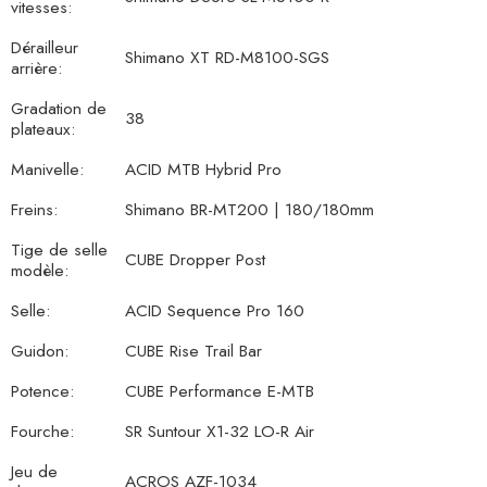
vitesses:
Dérailleur
Shimano XT RD-M8100-SGS
arrière:
Gradation de
38
plateaux:
Manivelle:
ACID MTB Hybrid Pro
Freins:
Shimano BR-MT200 | 180/180mm
Tige de selle
CUBE Dropper Post
modèle:
Selle:
ACID Sequence Pro 160
Guidon:
CUBE Rise Trail Bar
Potence:
CUBE Performance E-MTB
Fourche:
SR Suntour X1-32 LO-R Air
Jeu de
ACROS AZF-1034