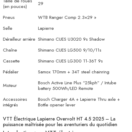
Taille de roues
29
(en pouces)
Pneus
WTB Ranger Comp 2.3×29 »
Selle
Lapierre
Dérailleur arrière
Shimano CUES U3020 9s Shadow
Chaîne
Shimano CUES LG500 9/10/11s
Cassette
Shimano CUES LG300 11-36T 9s
Pédalier
Samox 170mm + 34T steel chainring
Bosch Active Line Plus “25kph” / Intube
Moteur
battery 500Wh/LED Remote
Accessoires
Bosch Charger 4A + Lapierre Thru axle +
intégrés
Bottle opener lever
VTT Électrique Lapierre Overvolt HT 4.5 2025 – La
puissance maîtrisée pour les aventuriers du quotidien