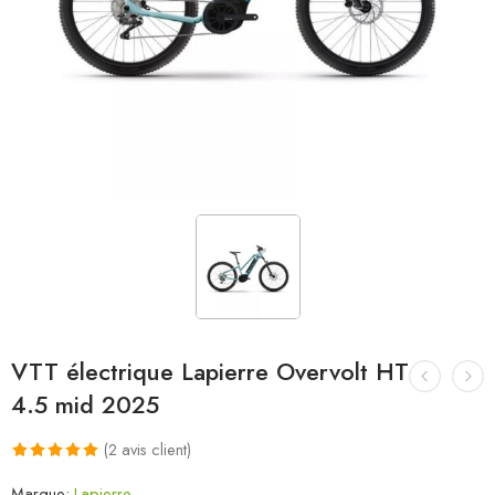
VTT électrique Lapierre Overvolt HT
4.5 mid 2025
(
2
avis client)
Noté
2
5.00
Marque:
Lapierre