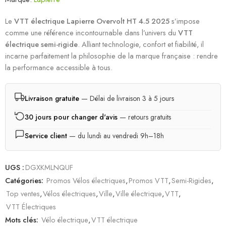
sur 5 basé
sur
notations
Le
VTT électrique Lapierre Overvolt HT 4.5 2025
s’impose
client
comme une référence incontournable dans l’univers du
VTT
électrique semi-rigide
. Alliant technologie, confort et fiabilité, il
incarne parfaitement la philosophie de la marque française : rendre
la performance accessible à tous.
Livraison gratuite
— Délai de livraison 3 à 5 jours
30 jours pour changer d'avis
— retours gratuits
Service client
— du lundi au vendredi 9h–18h
UGS :
DGXKMLNQUF
Catégories:
Promos Vélos électriques
,
Promos VTT
,
Semi-Rigides
,
Top ventes
,
Vélos électriques
,
Ville
,
Ville électrique
,
VTT
,
VTT Électriques
Mots clés:
Vélo électrique
,
VTT électrique