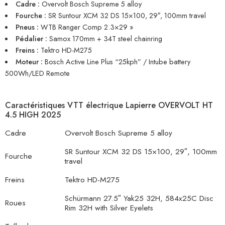
Cadre :
Overvolt Bosch Supreme 5 alloy
Fourche :
SR Suntour XCM 32 DS 15×100, 29″, 100mm travel
Pneus :
WTB Ranger Comp 2.3×29 »
Pédalier :
Samox 170mm + 34T steel chainring
Freins :
Tektro HD-M275
Moteur :
Bosch Active Line Plus “25kph” / Intube battery
500Wh/LED Remote
Caractéristiques VTT électrique Lapierre OVERVOLT HT
4.5 HIGH 2025
Cadre
Overvolt Bosch Supreme 5 alloy
SR Suntour XCM 32 DS 15×100, 29″, 100mm
Fourche
travel
Freins
Tektro HD-M275
Schürmann 27.5″ Yak25 32H, 584x25C Disc
Roues
Rim 32H with Silver Eyelets