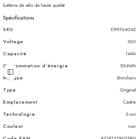
batterie de vélo de haute qualité.
Spécifications
SKU
E99764042
Voltage
36V
Capacité
14Ah
Consommation d’énergie
504Wh
Marque
Brinckers
Type
Original
Emplacement
Cadre
Technologie
li-ion
Couleur
noir
Code EAN
8719747907580