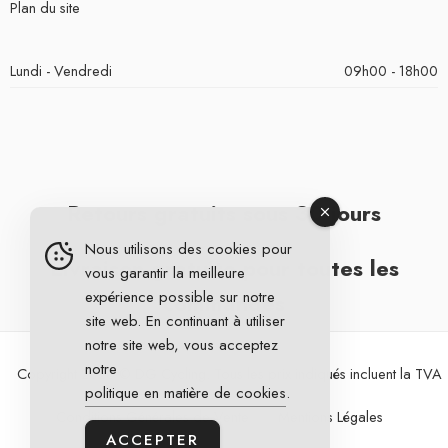
Plan du site
Lundi - Vendredi
09h00 - 18h00
Retours gratuits sous 30 jours
Nous utilisons des cookies pour
Livraison gratuite pour toutes les
vous garantir la meilleure
expérience possible sur notre
commandes
site web. En continuant à utiliser
notre site web, vous acceptez
notre
Copyright 2026 © DG Cycling. Tous les prix indiqués incluent la TVA
politique en matière de cookies
.
Conditions Générales de Vente
Mentions Légales
ACCEPTER