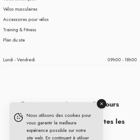
Vélos musculaires
Accessoires pour vélos
Training & Fitness
Plan du site
Lundi - Vendredi
09h00 - 18h00
Retours gratuits sous 30 jours
Nous utilisons des cookies pour
Livraison gratuite pour toutes les
vous garantir la meilleure
expérience possible sur notre
commandes
site web. En continuant à utiliser