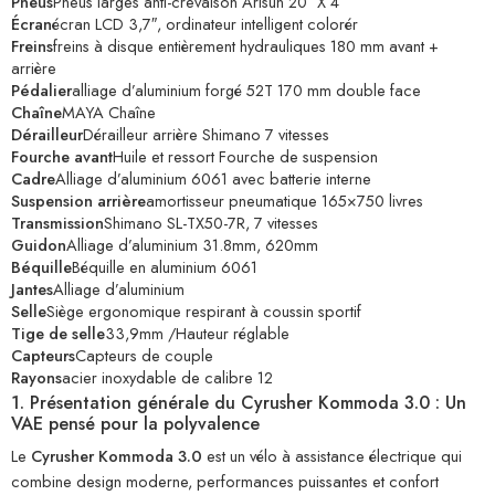
Pneus
Pneus larges anti-crevaison Arisun 20″ X 4″
Écran
écran LCD 3,7″, ordinateur intelligent colorér
Freins
freins à disque entièrement hydrauliques 180 mm avant +
arrière
Pédalier
alliage d’aluminium forgé 52T 170 mm double face
Chaîne
MAYA Chaîne
Dérailleur
Dérailleur arrière Shimano 7 vitesses
Fourche avant
Huile et ressort Fourche de suspension
Cadre
Alliage d’aluminium 6061 avec batterie interne
Suspension arrière
amortisseur pneumatique 165×750 livres
Transmission
Shimano SL-TX50-7R, 7 vitesses
Guidon
Alliage d’aluminium 31.8mm, 620mm
Béquille
Béquille en aluminium 6061
Jantes
Alliage d’aluminium
Selle
Siège ergonomique respirant à coussin sportif
Tige de selle
33,9mm /Hauteur réglable
Capteurs
Capteurs de couple
Rayons
acier inoxydable de calibre 12
1. Présentation générale du Cyrusher Kommoda 3.0 : Un
VAE pensé pour la polyvalence
Le
Cyrusher Kommoda 3.0
est un vélo à assistance électrique qui
combine design moderne, performances puissantes et confort