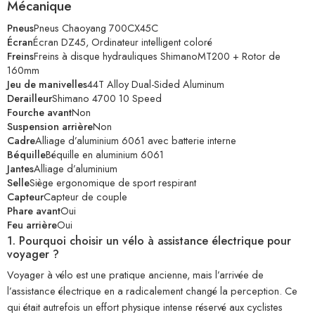
Mécanique
Pneus
Pneus Chaoyang 700CX45C
Écran
Écran DZ45, Ordinateur intelligent coloré
Freins
Freins à disque hydrauliques ShimanoMT200 + Rotor de
160mm
Jeu de manivelles
44T Alloy Dual-Sided Aluminum
Derailleur
Shimano 4700 10 Speed
Fourche avant
Non
Suspension arrière
Non
Cadre
Alliage d’aluminium 6061 avec batterie interne
Béquille
Béquille en aluminium 6061
Jantes
Alliage d’aluminium
Selle
Siège ergonomique de sport respirant
Capteur
Capteur de couple
Phare avant
Oui
Feu arrière
Oui
1. Pourquoi choisir un vélo à assistance électrique pour
voyager ?
Voyager à vélo est une pratique ancienne, mais l’arrivée de
l’assistance électrique en a radicalement changé la perception. Ce
qui était autrefois un effort physique intense réservé aux cyclistes