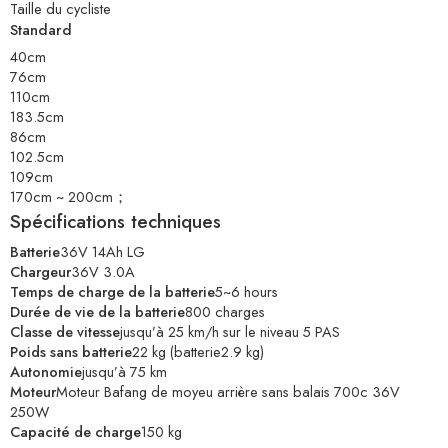
Taille du cycliste
Standard
40cm
76cm
110cm
183.5cm
86cm
102.5cm
109cm
170cm ~ 200cm；
Spécifications techniques
Batterie
36V 14Ah LG
Chargeur
36V 3.0A
Temps de charge de la batterie
5~6 hours
Durée de vie de la batterie
800 charges
Classe de vitesse
jusqu’à 25 km/h sur le niveau 5 PAS
Poids sans batterie
22 kg (batterie2.9 kg)
Autonomie
jusqu’à 75 km
Moteur
Moteur Bafang de moyeu arrière sans balais 700c 36V
250W
Capacité de charge
150 kg