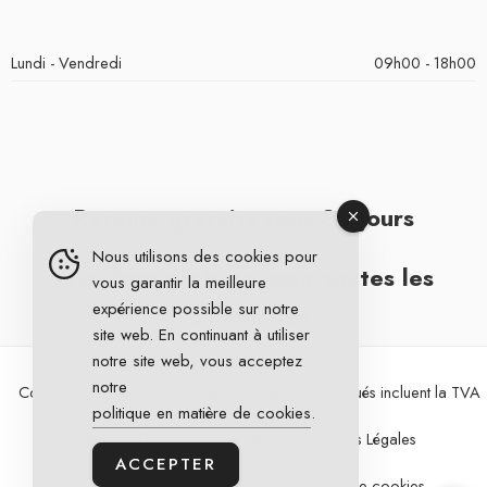
Lundi - Vendredi
09h00 - 18h00
Retours gratuits sous 30 jours
Nous utilisons des cookies pour
Livraison gratuite pour toutes les
vous garantir la meilleure
expérience possible sur notre
commandes
site web. En continuant à utiliser
notre site web, vous acceptez
notre
Copyright 2026 © DG Cycling. Tous les prix indiqués incluent la TVA
politique en matière de cookies
.
Conditions Générales de Vente
Mentions Légales
ACCEPTER
Politique de confidentialité
Politique de cookies