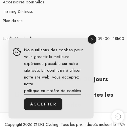
Accessoires pour vélos
Training & Fitness
Plan du site
Lundi - Vendredi
09h00 - 18h00
Nous utilisons des cookies pour
vous garantir la meilleure
expérience possible sur notre
site web. En continuant à utiliser
notre site web, vous acceptez
Retours gratuits sous 30 jours
notre
politique en matière de cookies
.
Livraison gratuite pour toutes les
commandes
ACCEPTER
Copyright 2026 © DG Cycling. Tous les prix indiqués incluent la TVA