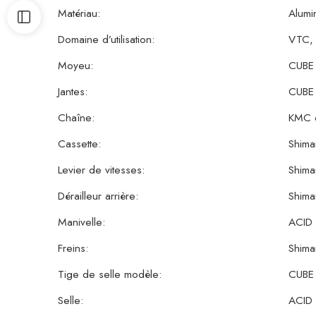
Matériau:
Alumi
Domaine d’utilisation:
VTC, 
Moyeu:
CUBE
Jantes:
CUBE
Chaîne:
KMC 
Cassette:
Shim
Levier de vitesses:
Shim
Dérailleur arrière:
Shim
Manivelle:
ACID 
Freins:
Shim
Tige de selle modèle:
CUBE
Selle:
ACID 