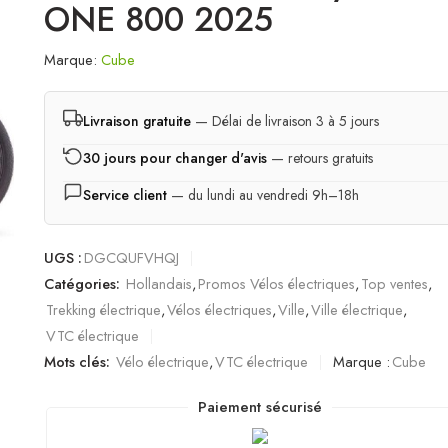
ONE 800 2025
Marque:
Cube
Livraison gratuite
— Délai de livraison 3 à 5 jours
30 jours pour changer d'avis
— retours gratuits
Service client
— du lundi au vendredi 9h–18h
UGS :
DGCQUFVHQJ
Catégories:
Hollandais
,
Promos Vélos électriques
,
Top ventes
,
Trekking électrique
,
Vélos électriques
,
Ville
,
Ville électrique
,
VTC électrique
Mots clés:
Vélo électrique
,
VTC électrique
Marque :
Cube
Paiement sécurisé