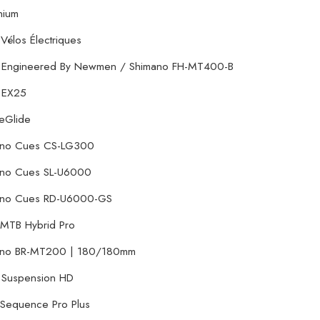
nium
Vélos Électriques
 Engineered By Newmen / Shimano FH-MT400-B
 EX25
eGlide
ano Cues CS-LG300
ano Cues SL-U6000
ano Cues RD-U6000-GS
MTB Hybrid Pro
ano BR-MT200 | 180/180mm
 Suspension HD
Sequence Pro Plus