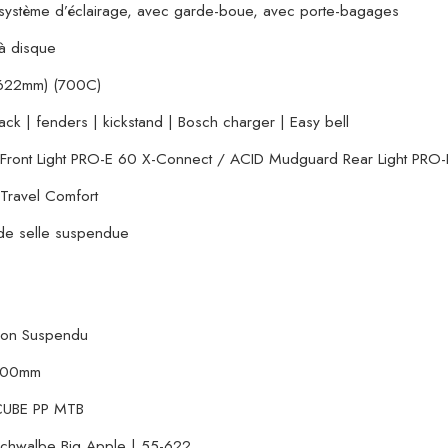
système d’éclairage, avec garde-boue, avec porte-bagages
 à disque
622mm) (700C)
rack | fenders | kickstand | Bosch charger | Easy bell
Front Light PRO-E 60 X-Connect / ACID Mudguard Rear Light PRO-
Travel Comfort
de selle suspendue
on Suspendu
100mm
CUBE PP MTB
chwalbe Big Apple | 55-622