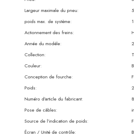
Largeur maximale du pneu:
poids max. de système:
Actionnement des freins:
H
Année du modèle:
Collection:
T
Couleur:
B
Conception de fourche:
F
Poids:
Numéro d’article du fabricant:
8
Pose de câbles:
i
Source de l’indication de poids:
F
Écran / Unité de contrôle:
B