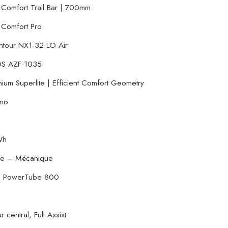
Comfort Trail Bar | 700mm
Comfort Pro
ntour NX1-32 LO Air
S AZF-1035
nium Superlite | Efficient Comfort Geometry
ano
Wh
ne – Mécanique
h PowerTube 800
h
 central, Full Assist