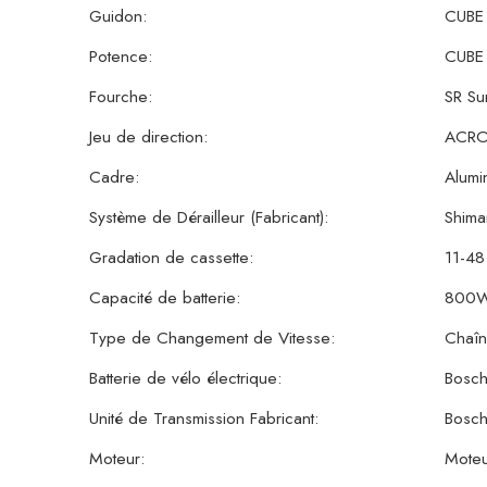
Guidon:
CUBE 
Potence:
CUBE 
Fourche:
SR Su
Jeu de direction:
ACRO
Cadre:
Alumi
Système de Dérailleur (Fabricant):
Shim
Gradation de cassette:
11-48
Capacité de batterie:
800
Type de Changement de Vitesse:
Chaî
Batterie de vélo électrique:
Bosc
Unité de Transmission Fabricant:
Bosc
Moteur:
Moteur