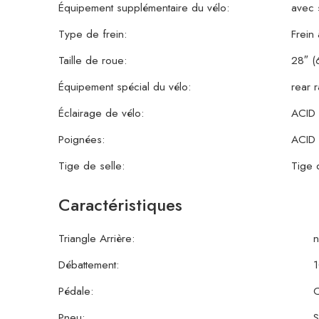
Équipement supplémentaire du vélo:
avec 
Type de frein:
Frein
Taille de roue:
28″ (
Équipement spécial du vélo:
rear 
Éclairage de vélo:
ACID 
Poignées:
ACID 
Tige de selle:
Tige 
Caractéristiques
Triangle Arrière:
n
Débattement:
Pédale:
Pneu:
S