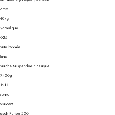
56mm
140kg
ydraulique
2025
oute l’année
lanc
ourche Suspendue classique
27400g
12111
nterne
abricant
osch Purion 200