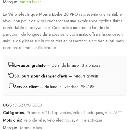
Marque:
Moma bikes
4.00
sur
5 basé sur
Le
Vélo électrique Moma EBike 28 PRO
représente une véritable
notations
révolution pour ceux qui recherchent une expérience cycliste fluide,
client
confortable et polyvalente. Ce modèle incarne la liberté de
parcourir de longues distances sans contrainte, offrant la sensation
unique de glisser sur la route tout en ressentant le soutien subtil mais
constant du moteur électrique.
Livraison gratuite
— Délai de livraison 3 à 5 jours
30 jours pour changer d'avis
— retours gratuits
Service client
— du lundi au vendredi 9h–18h
UGS :
DGZKYGGDEX
Catégories:
Promos VTT
,
Top ventes
,
Vélos électriques
,
Ville
,
VTT
Mots clés:
vélo de ville
,
Vélo électrique
,
VTT électrique
Marque :
Moma bikes