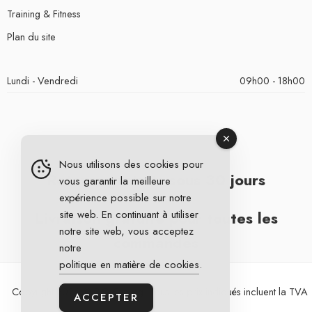
Training & Fitness
Plan du site
Lundi - Vendredi
09h00 - 18h00
Nous utilisons des cookies pour
Retours gratuits sous 30 jours
vous garantir la meilleure
expérience possible sur notre
Livraison gratuite pour toutes les
site web. En continuant à utiliser
notre site web, vous acceptez
commandes
notre
politique en matière de cookies
.
Copyright 2026 © DG Cycling. Tous les prix indiqués incluent la TVA
ACCEPTER