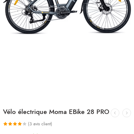
Vélo électrique Moma EBike 28 PRO
(
3
avis client)
Noté
3