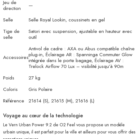
Jeu de
—
direction
Selle
Selle Royal Lookin, coussinets en gel
Tige de
Satori avec suspension, ajustable en hauteur avec
selle
outil
Antivol de cadre : AXA ou Abus compatible chaîne
plug-in, Éclairage AR : Spanninga Commuter Glow
Accessoires
intégrée dans le porte bagage, Éclairage AV :
Trelock Airflow 70 Lux – visibilité jusqu’à 90m
Poids
27 kg
Coloris
Gris Polaire
Référence
21614 (S), 21615 (M), 21616 (L)
Voyage au cœur de la technologie
Le Vern Urban Power 9.2 de O2 Feel vous propose un modèle
urbain unique, il est parfait pour la ville et ailleurs pour vous offrir des
sensations uniques.