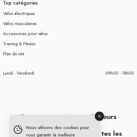
Top catégories
Vélos électriques
Vélos musculaires
Accessoires pour vélos
Training & Fitness
Plan du site
Lundi - Vendredi
09h00 - 18h00
Retours gratuits sous 30 jours
Nous utilisons des cookies pour
Livraison gratuite pour toutes les
vous garantir la meilleure