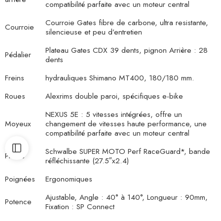
compatibilité parfaite avec un moteur central
Courroie Gates fibre de carbone, ultra resistante,
Courroie
silencieuse et peu d’entretien
Plateau Gates CDX 39 dents, pignon Arrière : 28
Pédalier
dents
Freins
hydrauliques Shimano MT400, 180/180 mm.
Roues
Alexrims double paroi, spécifiques e-bike
NEXUS 5E : 5 vitesses intégrées, offre un
Moyeux
changement de vitesses haute performance, une
compatibilité parfaite avec un moteur central
Schwalbe SUPER MOTO Perf RaceGuard*, bande
Pneus
réfléchissante (27.5″x2.4)
Poignées
Ergonomiques
Ajustable, Angle : 40° à 140°, Longueur : 90mm,
Potence
Fixation : SP Connect